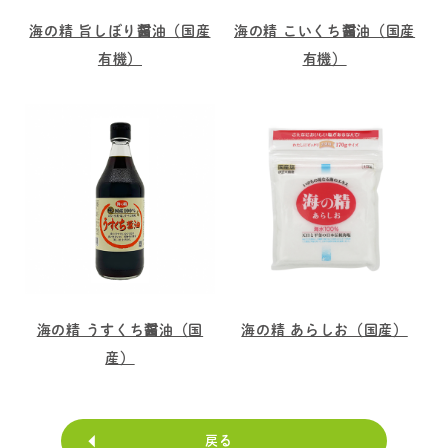
海の精 旨しぼり醤油（国産
海の精 こいくち醤油（国産
有機）
有機）
海の精 うすくち醤油（国
海の精 あらしお（国産）
産）
戻る