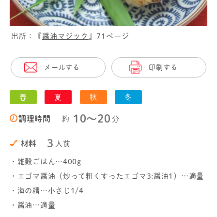
出所：『
醤油マジック
』71ページ
メールする
印刷する
春
夏
秋
冬
10〜20
調理時間
約
分
3
材料
人前
・雑穀ごはん…400g
・エゴマ醤油（炒って粗くすったエゴマ3:醤油1）…適量
・海の精…小さじ1/4
・醤油…適量