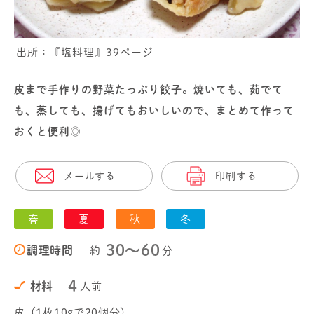
出所：『
塩料理
』39ページ
皮まで手作りの野菜たっぷり餃子。焼いても、茹でて
も、蒸しても、揚げてもおいしいので、まとめて作って
おくと便利◎
メールする
印刷する
春
夏
秋
冬
30〜60
調理時間
約
分
4
材料
人前
皮（1枚10gで20個分）