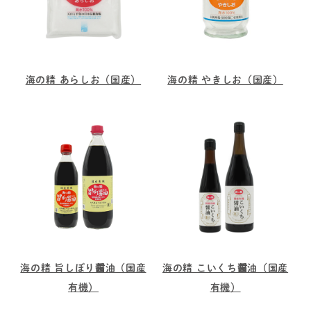
海の精 あらしお（国産）
海の精 やきしお（国産）
海の精 旨しぼり醤油（国産
海の精 こいくち醤油（国産
有機）
有機）