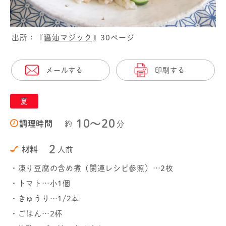
出所：『
醤油マジック
』30ページ
メールする
印刷する
夏
10〜20
調理時間
約
分
2
材料
人前
・凍り豆腐の含め煮（関連レシピ参照）…2枚
・トマト…小1個
・きゅうり…1/2本
・ごはん…2杯