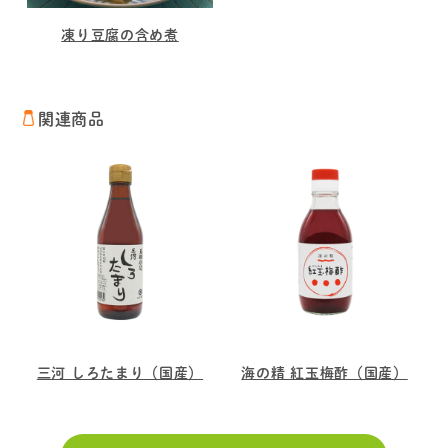
凍り豆腐の含め煮
関連商品
三河 しろたまり（国産）
海の精 紅玉梅酢（国産）