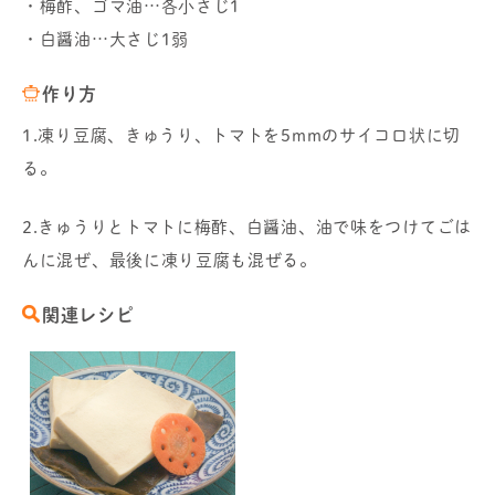
・梅酢、ゴマ油…各小さじ1
・白醤油…大さじ1弱
作り方
1.凍り豆腐、きゅうり、トマトを5mmのサイコロ状に切
る。
2.きゅうりとトマトに梅酢、白醤油、油で味をつけてごは
んに混ぜ、最後に凍り豆腐も混ぜる。
関連レシピ