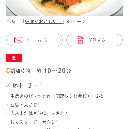
出所：『
味噌がおいしい。
』85ページ
メールする
印刷する
夏
10〜20
調理時間
約
分
2
材料
人前
・半焼きのピッツァ台（関連レシピ参照）…2枚
・豆腐…大さじ4
・玄米または麦味噌…大さじ2
・粒マスタード…大さじ1