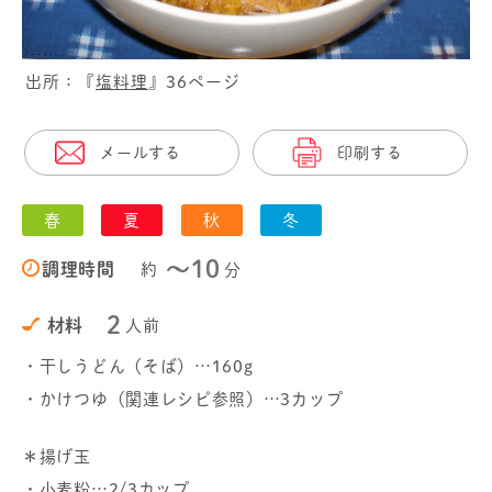
出所：『
塩料理
』36ページ
メールする
印刷する
春
夏
秋
冬
〜10
調理時間
約
分
2
材料
人前
・干しうどん（そば）…160g
・かけつゆ（関連レシピ参照）…3カップ
＊揚げ玉
・小麦粉…2/3カップ