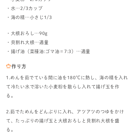
・水…2/3カップ
・海の精…小さじ1/3
・大根おろし…90g
・貝割れ大根…適量
・揚げ油（菜種油:ゴマ油＝7:3）…適量
作り方
1.めんを茹でている間に油を180℃に熱し、海の精を入れ
て冷たい水で溶いた小麦粉を散らし入れて揚げ玉を作
る。
2.茹でためんをどんぶりに入れ、アツアツのつゆをかけ
て、たっぷりの揚げ玉と大根おろしと貝割れ大根を盛
る。