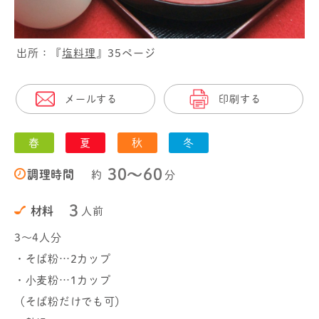
出所：『
塩料理
』35ページ
メールする
印刷する
春
夏
秋
冬
30〜60
調理時間
約
分
3
材料
人前
3～4人分
・そば粉…2カップ
・小麦粉…1カップ
（そば粉だけでも可）