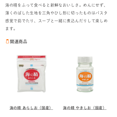
海の精をふって食べると新鮮なおいしさ。めんにせず、
薄くのばした生地を三角やひし形に切ったものはパスタ
感覚で茹でたり、スープと一緒に煮込んだりして楽しめ
ます。
関連商品
海の精 あらしお（国産）
海の精 やきしお（国産）