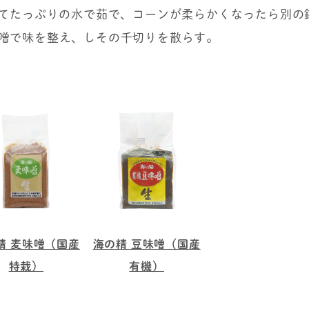
ってたっぷりの水で茹で、コーンが柔らかくなったら別の鍋
噌で味を整え、しその千切りを散らす。
精 麦味噌（国産
海の精 豆味噌（国産
特栽）
有機）