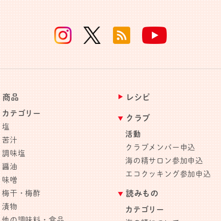
商品
レシピ
カテゴリー
クラブ
塩
活動
苦汁
クラブメンバー申込
調味塩
海の精サロン参加申込
醤油
エコクッキング参加申込
味噌
梅干・梅酢
読みもの
漬物
カテゴリー
他の調味料・食品