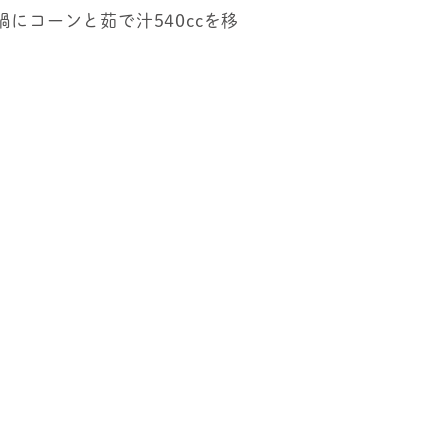
にコーンと茹で汁540ccを移