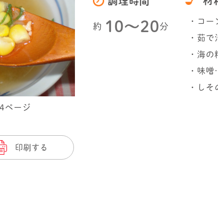
材
調理時間
・コー
10〜20
約
分
・茹で汁
・海の
・味噌
・しそ
54ページ
印刷する