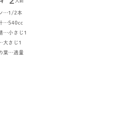
2
料
人前
ン…1/2本
…540cc
精…小さじ1
…大さじ1
の葉…適量