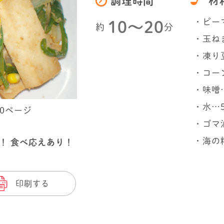
材
調理時間
・ピー
10〜20
約
分
・玉ねぎ
・凍り
・コーン
・味噌…
・水…5
50ページ
・ゴマ
・海の
！ 食べ応えあり！
印刷する