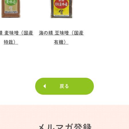
精 麦味噌（国産
海の精 豆味噌（国産
特栽）
有機）
戻る
メルマガ登録