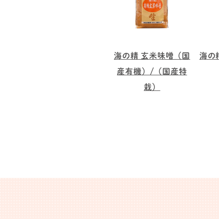
海の精 玄米味噌（国
海の
産有機）/（国産特
栽）