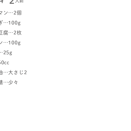
2
料
人前
マン…2個
…100g
豆腐…2枚
…100g
25g
0cc
油…大さじ2
精…少々