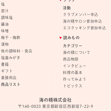
塩
活動
苦汁
クラブメンバー申込
調味塩
海の精サロン参加申込
醤油
エコクッキング参加申込
味噌
梅干・梅酢
読みもの
漬物
カテゴリー
他の調味料・食品
海の精について
塩歯みがき
商品物語
書籍
インタビュー
ギフト
料理の基本
業務用品
作ってみよう
商品リスト
トピックス
海の精株式会社
〒160-0023
東京都新宿区西新宿7-22-9