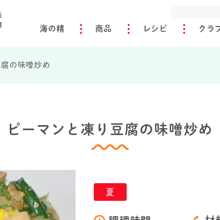
海の精
商品
レシピ
クラ
豆腐の味噌炒め
ピーマンと凍り豆腐の味噌炒め
夏