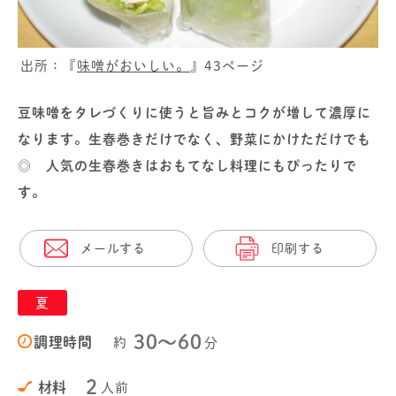
出所：『
味噌がおいしい。
』43ページ
豆味噌をタレづくりに使うと旨みとコクが増して濃厚に
なります。生春巻きだけでなく、野菜にかけただけでも
◎ 人気の生春巻きはおもてなし料理にもぴったりで
す。
メールする
印刷する
夏
30〜60
調理時間
約
分
2
材料
人前