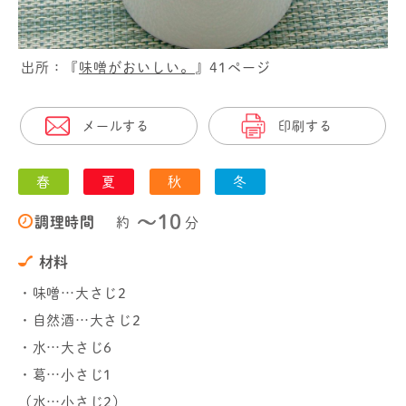
出所：『
味噌がおいしい。
』41ページ
メールする
印刷する
春
夏
秋
冬
〜10
調理時間
約
分
材料
・味噌…大さじ2
・自然酒…大さじ2
・水…大さじ6
・葛…小さじ1
（水…小さじ2）