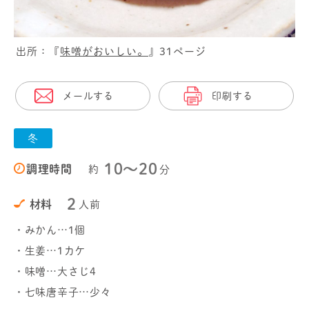
出所：『
味噌がおいしい。
』31ページ
メールする
印刷する
冬
10〜20
調理時間
約
分
2
材料
人前
・みかん…1個
・生姜…1カケ
・味噌…大さじ4
・七味唐辛子…少々