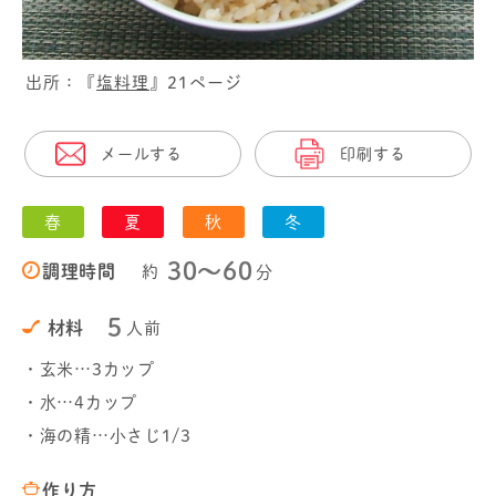
出所：『
塩料理
』21ページ
メールする
印刷する
春
夏
秋
冬
30〜60
調理時間
約
分
5
材料
人前
・玄米…3カップ
・水…4カップ
・海の精…小さじ1/3
作り方