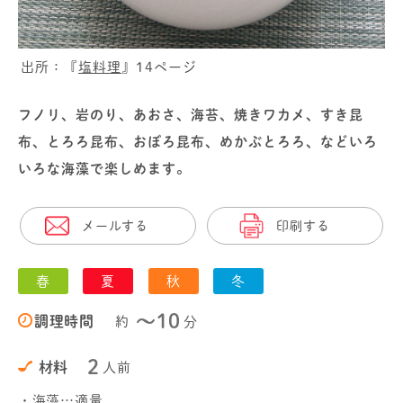
出所：『
塩料理
』14ページ
フノリ、岩のり、あおさ、海苔、焼きワカメ、すき昆
布、とろろ昆布、おぼろ昆布、めかぶとろろ、などいろ
いろな海藻で楽しめます。
メールする
印刷する
春
夏
秋
冬
〜10
調理時間
約
分
2
材料
人前
・海藻…適量