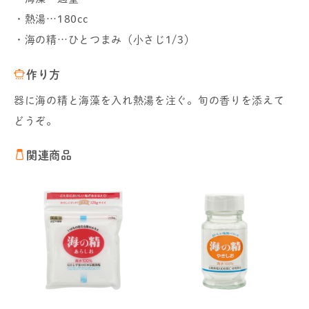
・熱湯…180cc
・海の精…ひとつまみ（小さじ1/3）
作り方
器に海の精と海藻を入れ熱湯を注ぐ。旬の香りを添えて
どうぞ。
関連商品