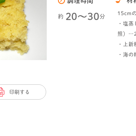
材
調理時間
15cm
20〜30
約
分
・塩蒸
照）…2
・上新粉
・海の
印刷する