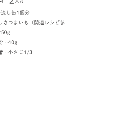
2
料
人前
の流し缶1個分
しさつまいも（関連レシピ参
50g
…40g
精…小さじ1/3