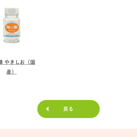
精 やきしお（国
産）
戻る