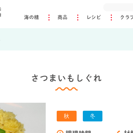
海の精
商品
レシピ
クラ
れ
さつまいもしぐれ
秋
冬