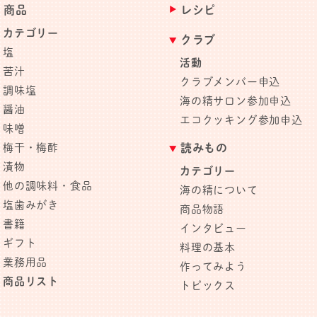
商品
レシピ
カテゴリー
クラブ
塩
活動
苦汁
クラブメンバー申込
調味塩
海の精サロン参加申込
醤油
エコクッキング参加申込
味噌
梅干・梅酢
読みもの
漬物
カテゴリー
他の調味料・食品
海の精について
塩歯みがき
商品物語
書籍
インタビュー
ギフト
料理の基本
業務用品
作ってみよう
商品リスト
トピックス