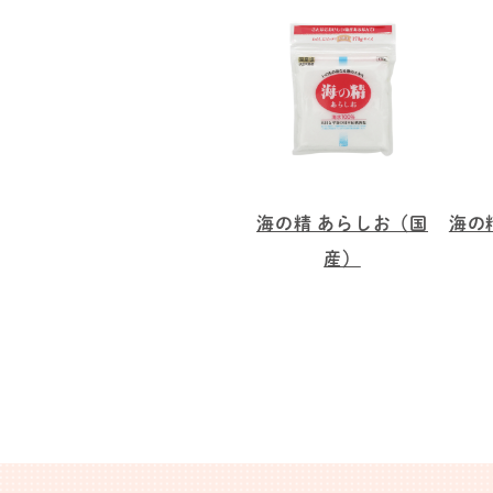
海の精 あらしお（国
海の
産）