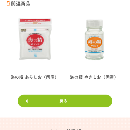
関連商品
海の精 あらしお（国産）
海の精 やきしお（国産）
戻る