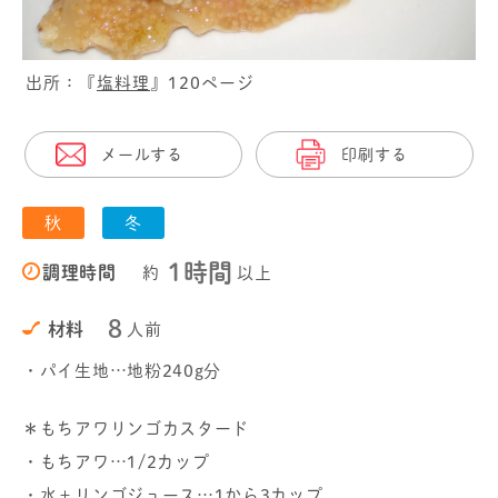
出所：『
塩料理
』120ページ
メールする
印刷する
秋
冬
1時間
調理時間
約
以上
8
材料
人前
・パイ生地…地粉240g分
＊もちアワリンゴカスタード
・もちアワ…1/2カップ
・水＋リンゴジュース…1から3カップ