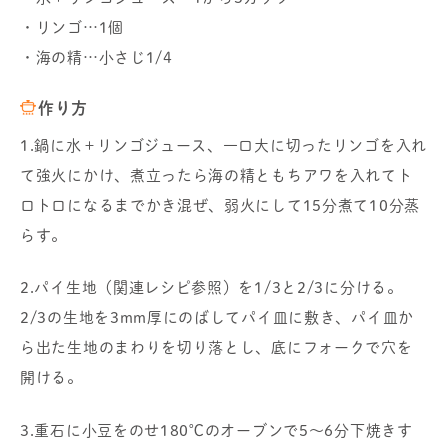
・リンゴ…1個
・海の精…小さじ1/4
作り方
1.鍋に水＋リンゴジュース、一口大に切ったリンゴを入れ
て強火にかけ、煮立ったら海の精ともちアワを入れてト
ロトロになるまでかき混ぜ、弱火にして15分煮て10分蒸
らす。
2.パイ生地（関連レシピ参照）を1/3と2/3に分ける。
2/3の生地を3mm厚にのばしてパイ皿に敷き、パイ皿か
ら出た生地のまわりを切り落とし、底にフォークで穴を
開ける。
3.重石に小豆をのせ180℃のオーブンで5～6分下焼きす