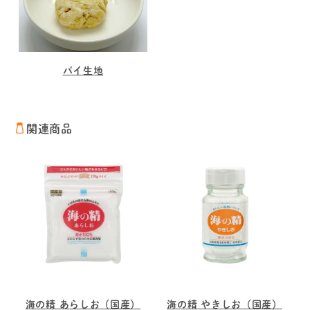
パイ生地
関連商品
海の精 あらしお（国産）
海の精 やきしお（国産）