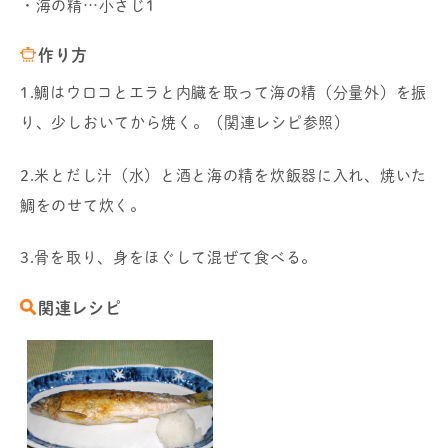
・海の精…小さじ1
作り方
1.鯛はウロコとエラと内臓を取って海の精（分量外）を振
り、少しおいてから焼く。（関連レシピ参照）
2.米とだし汁（水）と酒と海の精を炊飯器に入れ、焼いた
鯛をのせて炊く。
3.骨を取り、身をほぐして混ぜて食べる。
関連レシピ