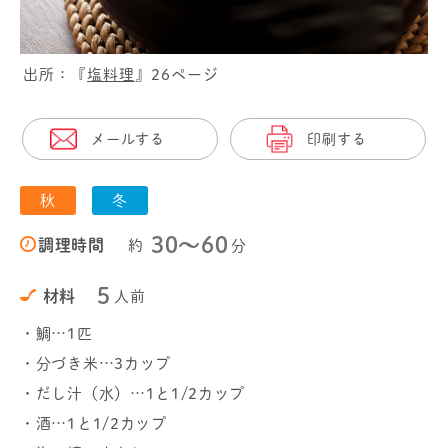
出所：『
塩料理
』26ページ
メールする
印刷する
秋
冬
30〜60
調理時間
約
分
5
材料
人前
・鯛…1匹
・分づき米…3カップ
・だし汁（水）…1と1/2カップ
・酒…1と1/2カップ