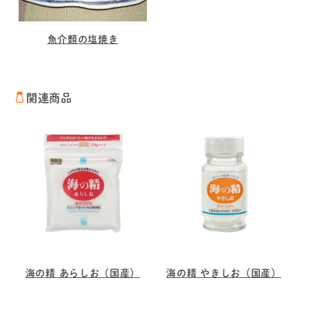
魚介類の塩焼き
関連商品
海の精 あらしお（国産）
海の精 やきしお（国産）