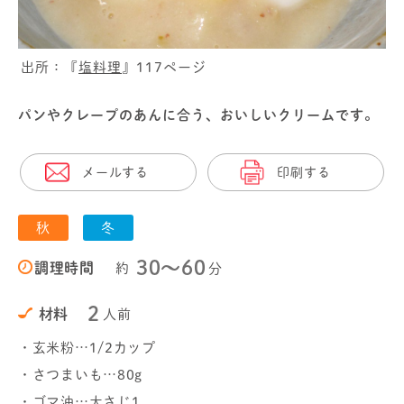
出所：『
塩料理
』117ページ
パンやクレープのあんに合う、おいしいクリームです。
メールする
印刷する
秋
冬
30〜60
調理時間
約
分
2
材料
人前
・玄米粉…1/2カップ
・さつまいも…80g
・ゴマ油…大さじ1