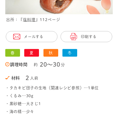
出所：『
塩料理
』112ページ
メールする
印刷する
春
夏
秋
冬
20〜30
調理時間
約
分
2
材料
人前
・タカキビ団子の生地（関連レシピ参照）…1単位
・くるみ…30g
・黒砂糖…大さじ1
・海の精…少々