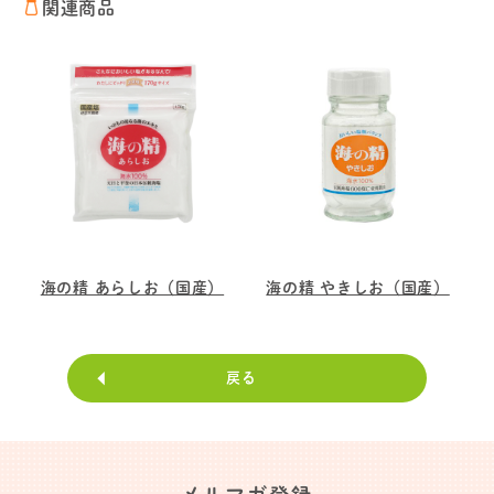
関連商品
海の精 あらしお（国産）
海の精 やきしお（国産）
戻る