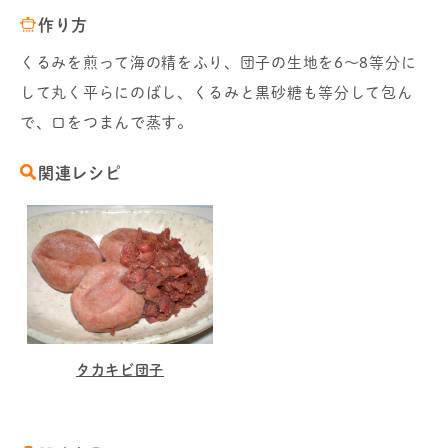
作り方
くるみを煎って海の精をふり、団子の生地を6～8等分に
して丸く平らにのばし、くるみと黒砂糖も等分して包ん
で、口をつまんで蒸す。
関連レシピ
タカキビ団子