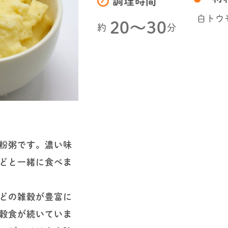
調理時間
白トウ
20〜30
約
分
粉粥です。濃い味
どと一緒に食べま
どの雑穀が豊富に
穀食が続いていま