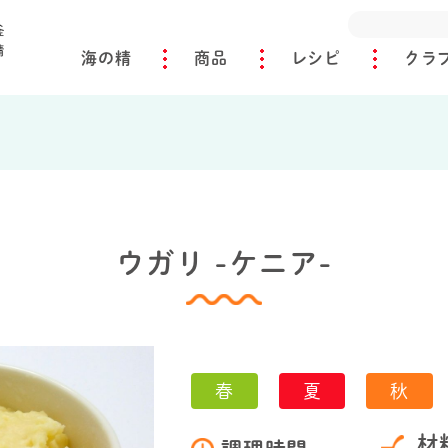
海の精
商品
レシピ
クラ
ウガリ -ケニア-
春
夏
秋
材