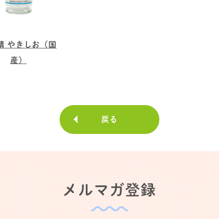
精 やきしお（国
産）
戻る
メルマガ登録