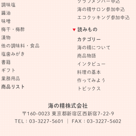
クラブメンバー申込
調味塩
海の精サロン参加申込
醤油
エコクッキング参加申込
味噌
梅干・梅酢
読みもの
漬物
カテゴリー
他の調味料・食品
海の精について
塩歯みがき
商品物語
書籍
インタビュー
ギフト
料理の基本
業務用品
作ってみよう
商品リスト
トピックス
海の精株式会社
〒160-0023
東京都新宿区西新宿7-22-9
TEL：03-3227-5601
｜ FAX：03-3227-5602