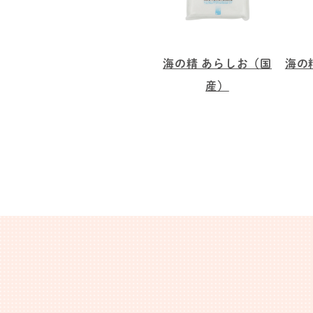
海の精 あらしお（国
海の
産）