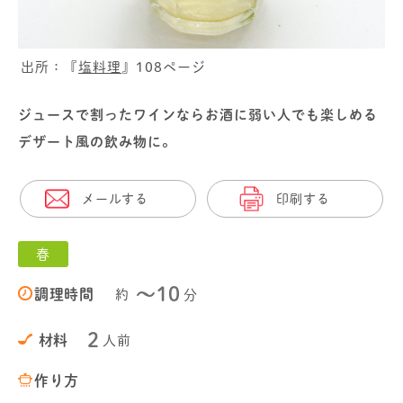
出所：『
塩料理
』108ページ
ジュースで割ったワインならお酒に弱い人でも楽しめる
デザート風の飲み物に。
メールする
印刷する
春
〜10
調理時間
約
分
2
材料
人前
作り方