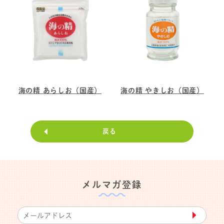
海の精 あらしお（国産）
海の精 やきしお（国産）
戻る
メルマガ登録
▶︎