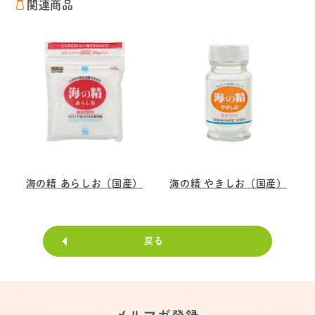
関連商品
海の精 あらしお（国産）
海の精 やきしお（国産）
戻る