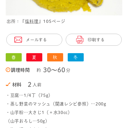
出所：『
塩料理
』105ページ
メールする
印刷する
春
夏
秋
冬
30〜60
調理時間
約
分
2
材料
人前
・豆腐…1/4丁（75g）
・蒸し野菜のマッシュ（関連レシピ参照）…200g
・山芋粉…大さじ1（＋水30cc）
（山芋おろし…50g）