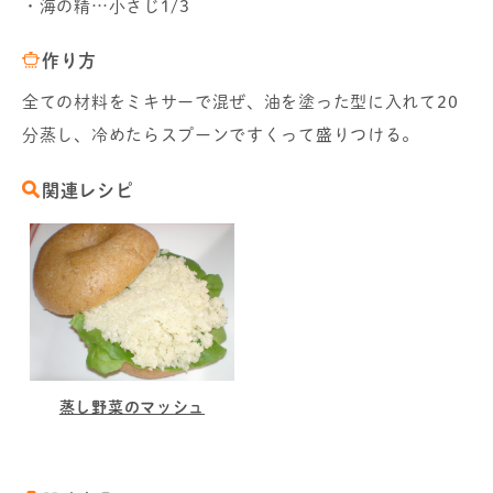
・海の精…小さじ1/3
作り方
全ての材料をミキサーで混ぜ、油を塗った型に入れて20
分蒸し、冷めたらスプーンですくって盛りつける。
関連レシピ
蒸し野菜のマッシュ