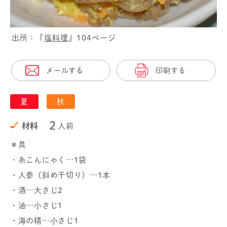
出所：『
塩料理
』104ページ
メールする
印刷する
夏
秋
2
材料
人前
＊具
・糸こんにゃく…1袋
・人参（斜め千切り）…1本
・酒…大さじ2
・油…小さじ1
・海の精…小さじ1