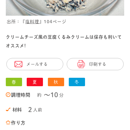
出所：『
塩料理
』104ページ
クリームチーズ風の豆腐くるみクリームは保存も利いて
オススメ!
メールする
印刷する
春
夏
秋
冬
〜10
調理時間
約
分
2
材料
人前
作り方