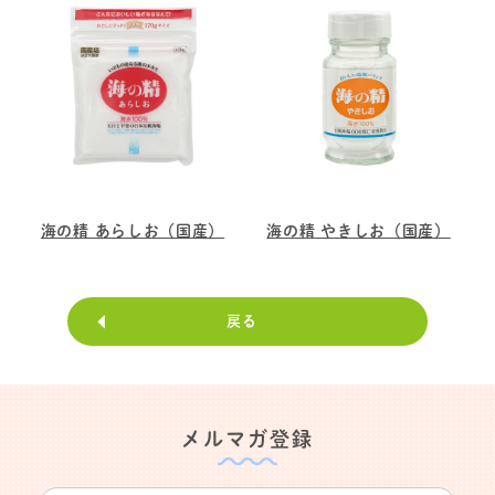
海の精 あらしお（国産）
海の精 やきしお（国産）
戻る
メルマガ登録