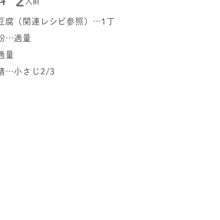
2
料
人前
豆腐（関連レシピ参照）…1丁
粉…適量
適量
精…小さじ2/3