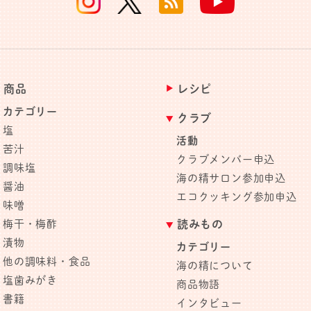
商品
レシピ
カテゴリー
クラブ
塩
活動
苦汁
クラブメンバー申込
調味塩
海の精サロン参加申込
醤油
エコクッキング参加申込
味噌
梅干・梅酢
読みもの
漬物
カテゴリー
他の調味料・食品
海の精について
塩歯みがき
商品物語
書籍
インタビュー