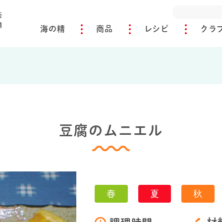
海の精
商品
レシピ
クラ
豆腐のムニエル
春
夏
秋