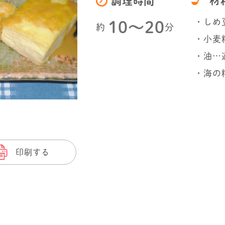
材
調理時間
・しめ
10〜20
約
分
・小麦
・油…
・海の
印刷する