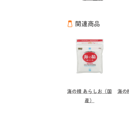
関連商品
海の精 あらしお（国
海の
産）