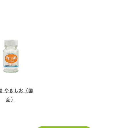
精 やきしお（国
産）