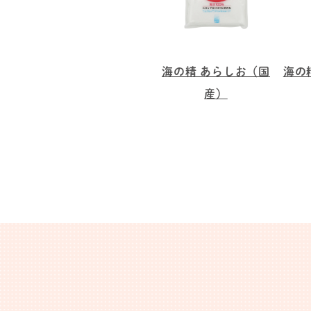
海の精 あらしお（国
海の
産）