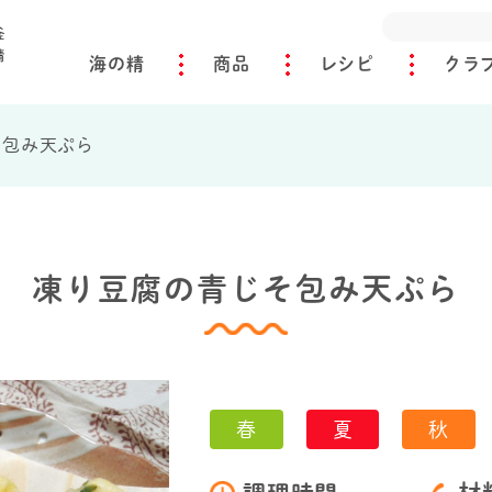
海の精
商品
レシピ
クラ
そ包み天ぷら
凍り豆腐の青じそ包み天ぷら
春
夏
秋