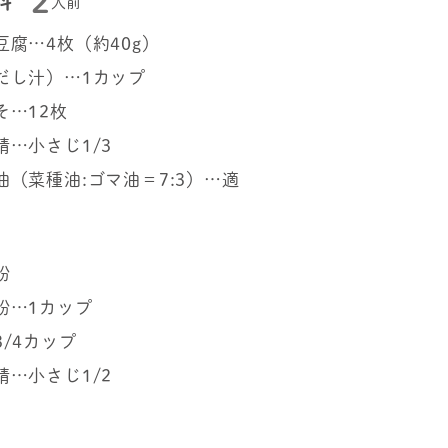
2
料
人前
豆腐…4枚（約40g）
だし汁）…1カップ
そ…12枚
精…小さじ1/3
油（菜種油:ゴマ油＝7:3）…適
粉
粉…1カップ
3/4カップ
精…小さじ1/2