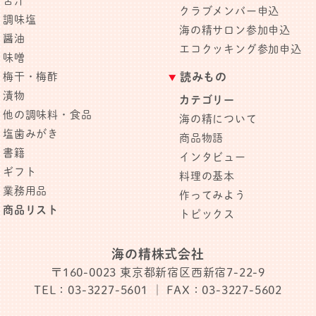
苦汁
クラブメンバー申込
調味塩
海の精サロン参加申込
醤油
エコクッキング参加申込
味噌
梅干・梅酢
読みもの
漬物
カテゴリー
他の調味料・食品
海の精について
塩歯みがき
商品物語
書籍
インタビュー
ギフト
料理の基本
業務用品
作ってみよう
商品リスト
トピックス
海の精株式会社
〒160-0023
東京都新宿区西新宿7-22-9
TEL：03-3227-5601
｜ FAX：03-3227-5602