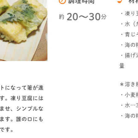
材
調理時間
・凍り
20〜30
約
分
・水（
・青じ
・海の
・揚げ
量
＊溶き
トになって箸が進
・小麦
す。凍り豆腐には
・水…
ませ、シンプルな
・海の
ます。誰の口にも
です。