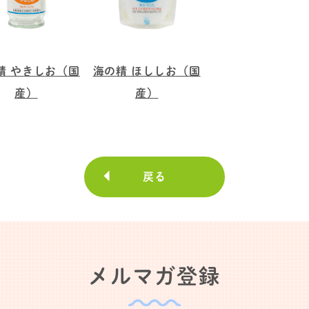
精 やきしお（国
海の精 ほししお（国
産）
産）
戻る
メルマガ登録