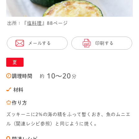
出所：『
塩料理
』88ページ
メールする
印刷する
夏
10〜20
調理時間
約
分
材料
作り方
ズッキーニに2%の海の精をふって暫くおき、魚のムニエ
ル（関連レシピ参照）と同じように焼く。