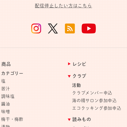
配信停止したい方はこちら
商品
レシピ
カテゴリー
クラブ
塩
活動
苦汁
クラブメンバー申込
調味塩
海の精サロン参加申込
醤油
エコクッキング参加申込
味噌
梅干・梅酢
読みもの
漬物