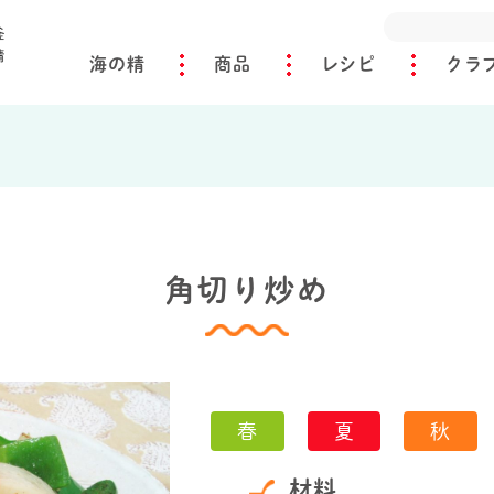
海の精
商品
レシピ
クラ
角切り炒め
春
夏
秋
材料