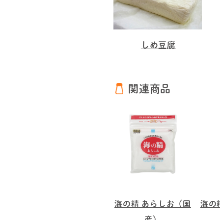
しめ豆腐
関連商品
海の精 あらしお（国
海の
産）