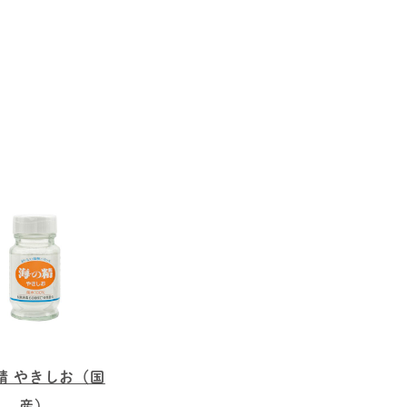
精 やきしお（国
産）