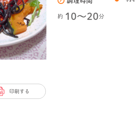
調理時間
10〜20
約
分
印刷する