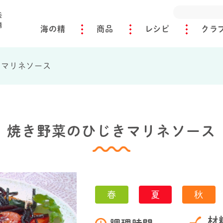
海の精
商品
レシピ
クラ
きマリネソース
焼き野菜のひじきマリネソース
春
夏
秋
材