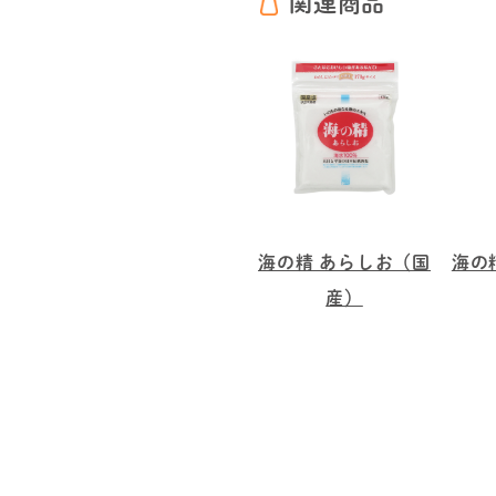
関連商品
海の精 あらしお（国
海の
産）