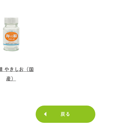
精 やきしお（国
産）
戻る