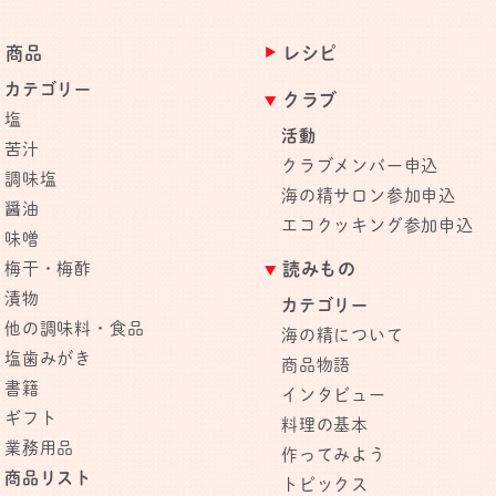
商品
レシピ
カテゴリー
クラブ
塩
活動
苦汁
クラブメンバー申込
調味塩
海の精サロン参加申込
醤油
エコクッキング参加申込
味噌
梅干・梅酢
読みもの
漬物
カテゴリー
他の調味料・食品
海の精について
塩歯みがき
商品物語
書籍
インタビュー
ギフト
料理の基本
業務用品
作ってみよう
商品リスト
トピックス