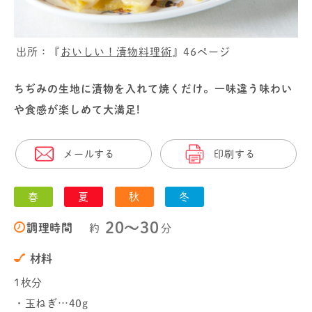
出所：『
おいしい！漬物料理術
』46ページ
ちぢみの生地に漬物を入れて焼くだけ。一味違う味わい
や食感が楽しめて大満足!
メールする
印刷する
春
夏
秋
冬
20〜30
調理時間
約
分
材料
1枚分
・玉ねぎ…40g