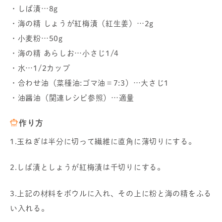
・しば漬…8g
・海の精 しょうが紅梅漬（紅生姜）…2g
・小麦粉…50g
・海の精 あらしお…小さじ1/4
・水…1/2カップ
・合わせ油（菜種油:ゴマ油＝7:3）…大さじ1
・油醤油（関連レシピ参照）…適量
作り方
1.玉ねぎは半分に切って繊維に直角に薄切りにする。
2.しば漬としょうが紅梅漬は千切りにする。
3.上記の材料をボウルに入れ、その上に粉と海の精をふる
い入れる。