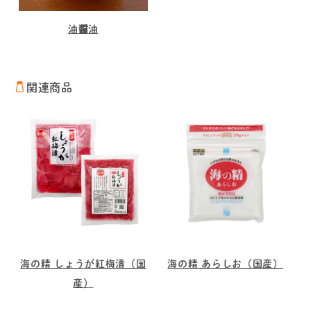
油醤油
関連商品
海の精 しょうが紅梅漬（国
海の精 あらしお（国産）
産）