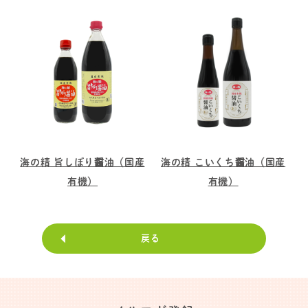
海の精 旨しぼり醤油（国産
海の精 こいくち醤油（国産
有機）
有機）
戻る