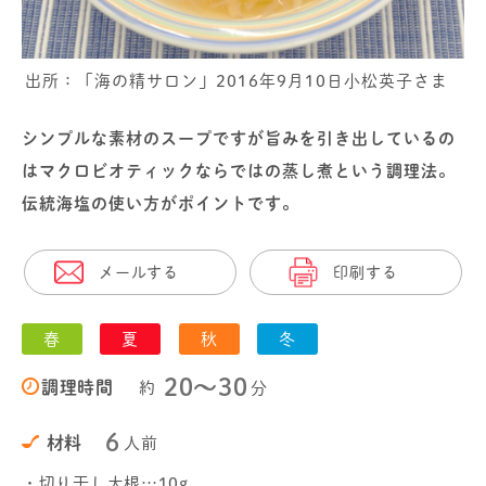
出所：「海の精サロン」2016年9月10日小松英子さま
シンプルな素材のスープですが旨みを引き出しているの
はマクロビオティックならではの蒸し煮という調理法。
伝統海塩の使い方がポイントです。
メールする
印刷する
春
夏
秋
冬
20〜30
調理時間
約
分
6
材料
人前
・切り干し大根…10g