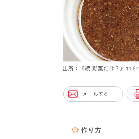
出所：『
続 野菜だけ？
』116
メールする
作り方