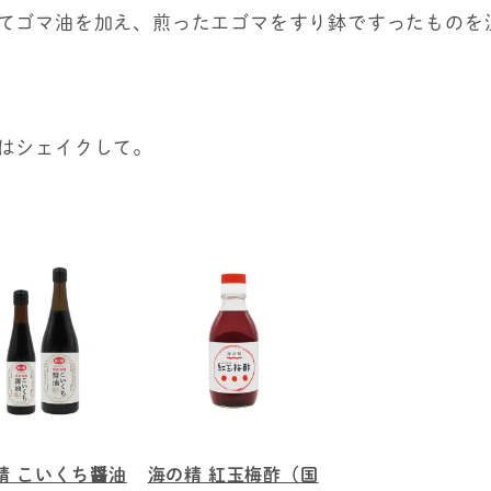
てゴマ油を加え、煎ったエゴマをすり鉢ですったものを
はシェイクして。
精 こいくち醤油
海の精 紅玉梅酢（国