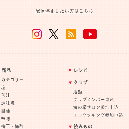
配信停止したい方はこちら
商品
レシピ
カテゴリー
クラブ
塩
活動
苦汁
クラブメンバー申込
調味塩
海の精サロン参加申込
醤油
エコクッキング参加申込
味噌
梅干・梅酢
読みもの