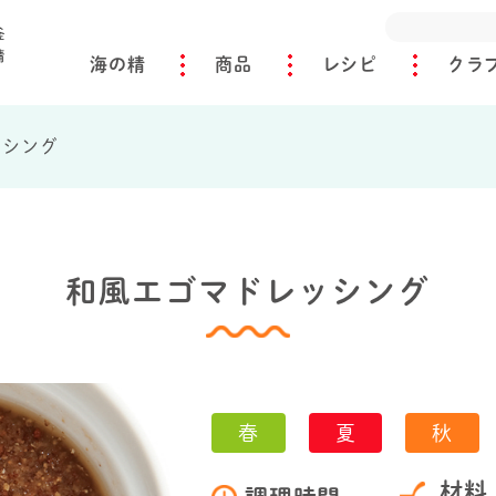
海の精
商品
レシピ
クラ
ッシング
和風エゴマドレッシング
春
夏
秋
材料