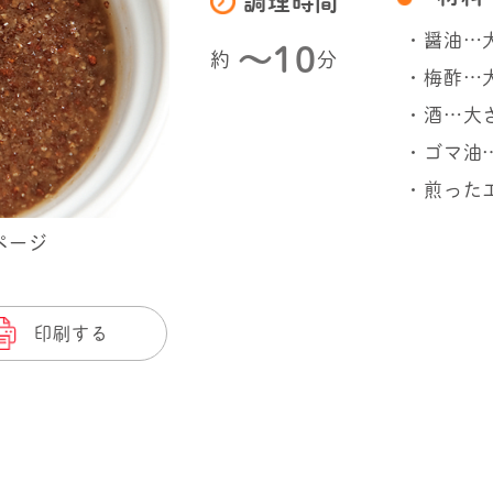
調理時間
・醤油…
〜10
約
分
・梅酢…
・酒…大
・ゴマ油
・煎った
ページ
印刷する