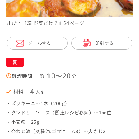
出所：『
続 野菜だけ？
』54ページ
メールする
印刷する
夏
10〜20
調理時間
約
分
4
材料
人前
・ズッキーニ…1本（200g）
・タンドリーソース（関連レシピ参照）…1単位
・小麦粉…25g
・合わせ油（菜種油:ゴマ油＝7:3）…大さじ2