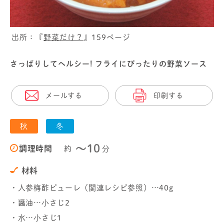
出所：『
野菜だけ？
』159ページ
さっぱりしてヘルシー! フライにぴったりの野菜ソース
メールする
印刷する
秋
冬
〜10
調理時間
約
分
材料
・人参梅酢ピューレ（関連レシピ参照）…40g
・醤油…小さじ2
・水…小さじ1