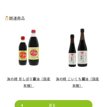
関連商品
海の精 旨しぼり醤油（国産
海の精 こいくち醤油（国産
有機）
有機）
戻る