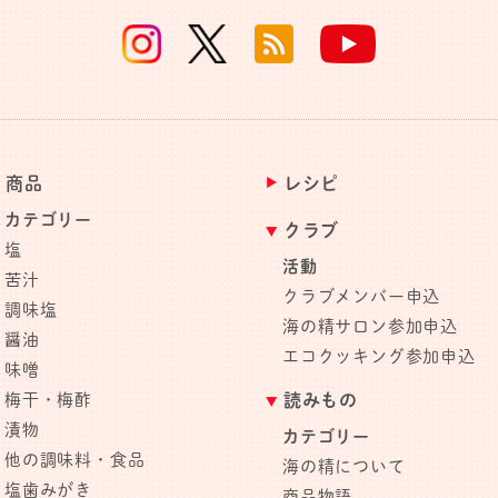
商品
レシピ
カテゴリー
クラブ
塩
活動
苦汁
クラブメンバー申込
調味塩
海の精サロン参加申込
醤油
エコクッキング参加申込
味噌
梅干・梅酢
読みもの
漬物
カテゴリー
他の調味料・食品
海の精について
塩歯みがき
商品物語