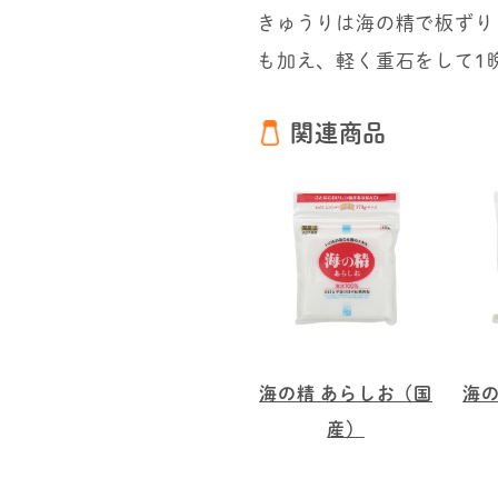
きゅうりは海の精で板ずり
も加え、軽く重石をして1
関連商品
海の精 あらしお（国
海の
産）