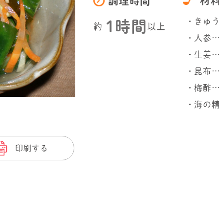
材
調理時間
・きゅう
1時間
約
以上
・人参…
・生姜…
・昆布…
・梅酢…
・海の
印刷する