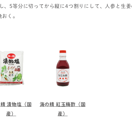
し、5等分に切ってから縦に4つ割りにして、人参と生
晩おく。
精 漬物塩（国
海の精 紅玉梅酢（国
産）
産）