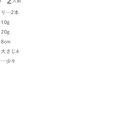
2
料
人前
り…2本
10g
20g
8cm
大さじ4
精…少々