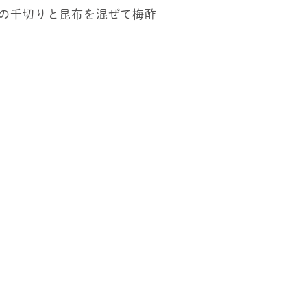
姜の千切りと昆布を混ぜて梅酢