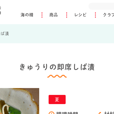
海の精
商品
レシピ
クラ
しば漬
きゅうりの即席しば漬
夏