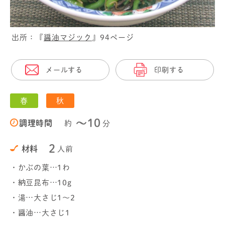
出所：『
醤油マジック
』94ページ
メールする
印刷する
春
秋
〜10
調理時間
約
分
2
材料
人前
・かぶの葉…1わ
・納豆昆布…10g
・湯…大さじ1～2
・醤油…大さじ1