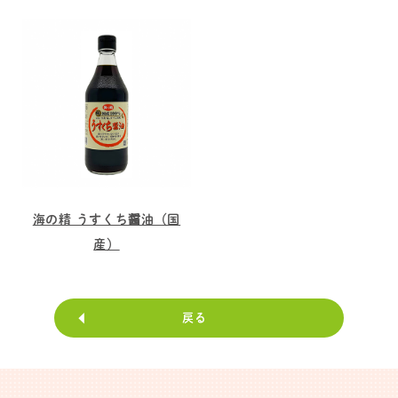
海の精 うすくち醤油（国
産）
戻る