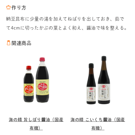
作り方
納豆昆布に少量の湯を加えてねばりを出しておき、茹で
て4cmに切ったかぶの葉とよく和え、醤油で味を整える。
関連商品
海の精 旨しぼり醤油（国産
海の精 こいくち醤油（国産
有機）
有機）