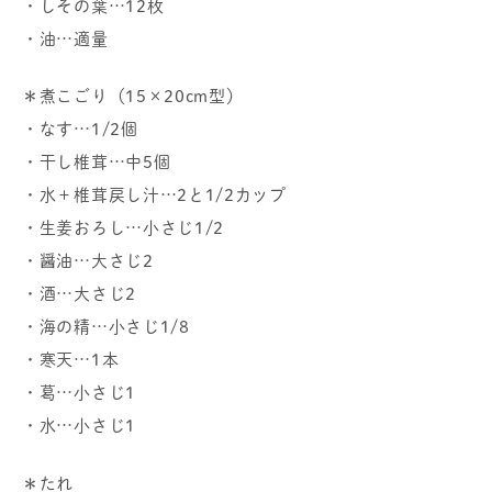
・しその葉…12枚
・油…適量
＊煮こごり（15×20cm型）
・なす…1/2個
・干し椎茸…中5個
・水＋椎茸戻し汁…2と1/2カップ
・生姜おろし…小さじ1/2
・醤油…大さじ2
・酒…大さじ2
・海の精…小さじ1/8
・寒天…1本
・葛…小さじ1
・水…小さじ1
＊たれ