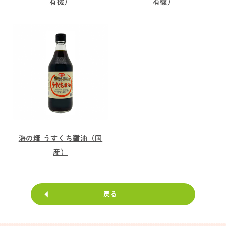
有機）
有機）
海の精 うすくち醤油（国
産）
戻る