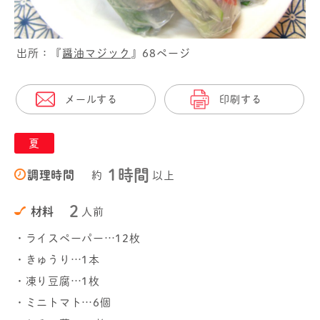
出所：『
醤油マジック
』68ページ
メールする
印刷する
夏
1時間
調理時間
約
以上
2
材料
人前
・ライスペーパー…12枚
・きゅうり…1本
・凍り豆腐…1枚
・ミニトマト…6個