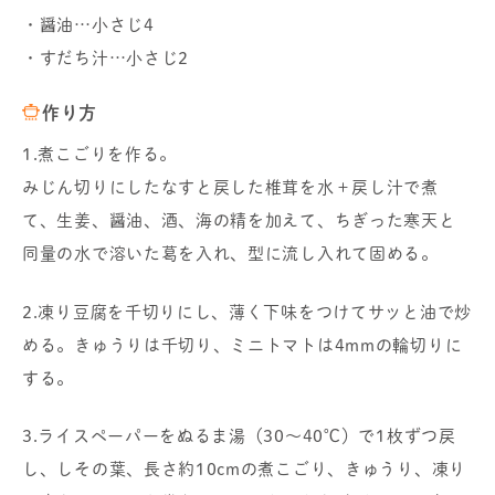
・醤油…小さじ4
・すだち汁…小さじ2
作り方
1.煮こごりを作る。
みじん切りにしたなすと戻した椎茸を水＋戻し汁で煮
て、生姜、醤油、酒、海の精を加えて、ちぎった寒天と
同量の水で溶いた葛を入れ、型に流し入れて固める。
2.凍り豆腐を千切りにし、薄く下味をつけてサッと油で炒
める。きゅうりは千切り、ミニトマトは4mmの輪切りに
する。
3.ライスペーパーをぬるま湯（30～40℃）で1枚ずつ戻
し、しその葉、長さ約10cmの煮こごり、きゅうり、凍り