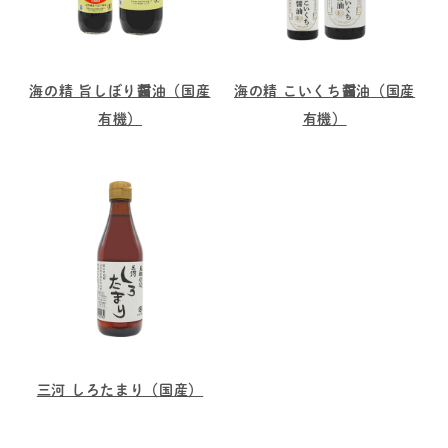
海の精 旨しぼり醤油（国産
海の精 こいくち醤油（国産
有機）
有機）
三河 しろたまり（国産）