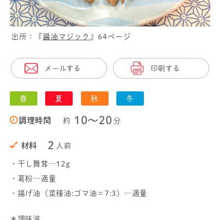
出所：『
醤油マジック
』64ページ
メールする
印刷する
春
夏
秋
冬
10〜20
調理時間
約
分
2
材料
人前
・干し舞茸…12g
・葛粉…適量
・揚げ油（菜種油:ゴマ油＝7:3）…適量
＊調味液