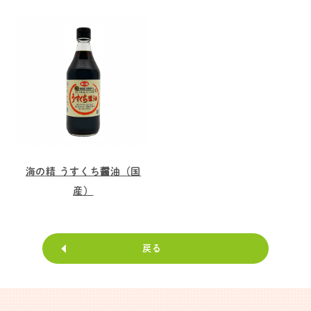
海の精 うすくち醤油（国
産）
戻る