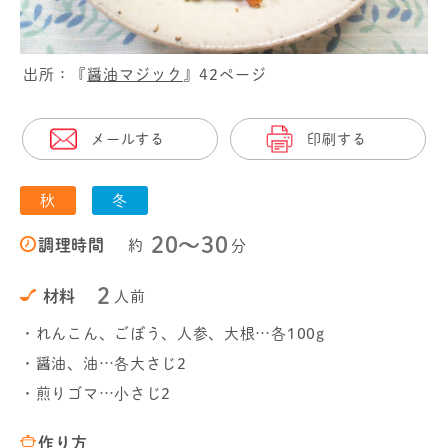
出所：『
醤油マジック
』42ページ
メールする
印刷する
秋
冬
20〜30
調理時間
約
分
2
材料
人前
・れんこん、ごぼう、人参、大根…各100g
・醤油、油…各大さじ2
・煎りゴマ…小さじ2
作り方