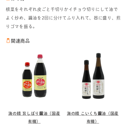
根菜をそれぞれ皮ごと千切りかイチョウ切りにして油で
よく炒め、醤油を2回に分けてふり入れて、器に盛り、煎
りゴマを振る。
関連商品
海の精 旨しぼり醤油（国産
海の精 こいくち醤油（国産
有機）
有機）