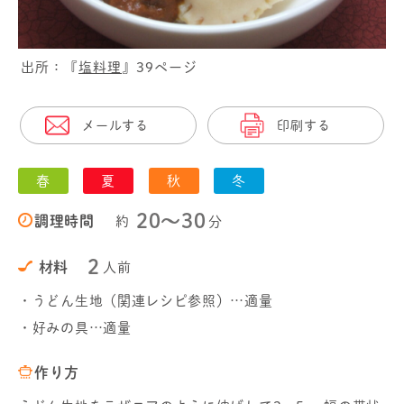
出所：『
塩料理
』39ページ
メールする
印刷する
春
夏
秋
冬
20〜30
調理時間
約
分
2
材料
人前
・うどん生地（関連レシピ参照）…適量
・好みの具…適量
作り方