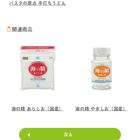
パスタの原点 手打ちうどん
関連商品
海の精 あらしお（国産）
海の精 やきしお（国産）
戻る