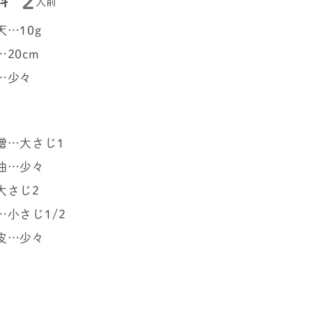
2
料
人前
…10g
20cm
…少々
噌…大さじ1
油…少々
大さじ2
…小さじ1/2
皮…少々