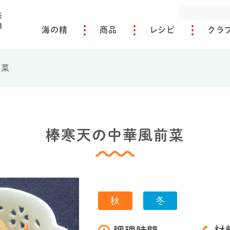
海の精
商品
レシピ
クラ
前菜
棒寒天の中華風前菜
秋
冬