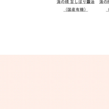
海の精 旨しぼり醤油
海の
（国産有機）