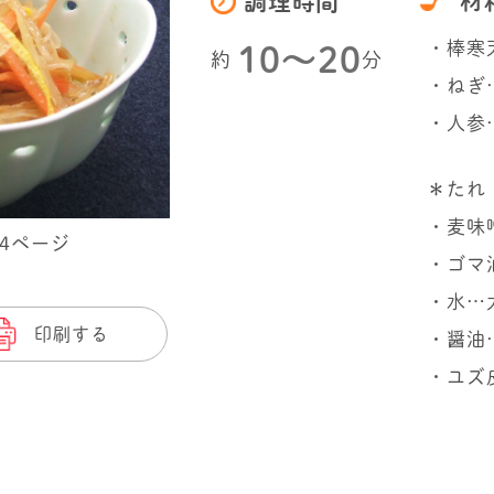
材
調理時間
・棒寒天
10〜20
約
分
・ねぎ…
・人参
＊たれ
・麦味
94ページ
・ゴマ
・水…
印刷する
・醤油
・ユズ