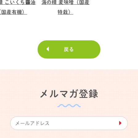
精 こいくち醤油
海の精 麦味噌（国産
（国産有機）
特栽）
戻る
メルマガ登録
▶︎