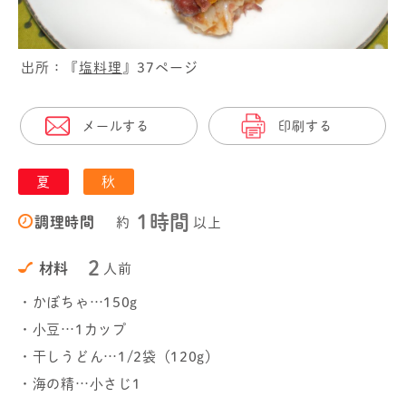
出所：『
塩料理
』37ページ
メールする
印刷する
夏
秋
1時間
調理時間
約
以上
2
材料
人前
・かぼちゃ…150g
・小豆…1カップ
・干しうどん…1/2袋（120g）
・海の精…小さじ1