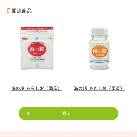
関連商品
海の精 あらしお（国産）
海の精 やきしお（国産）
戻る