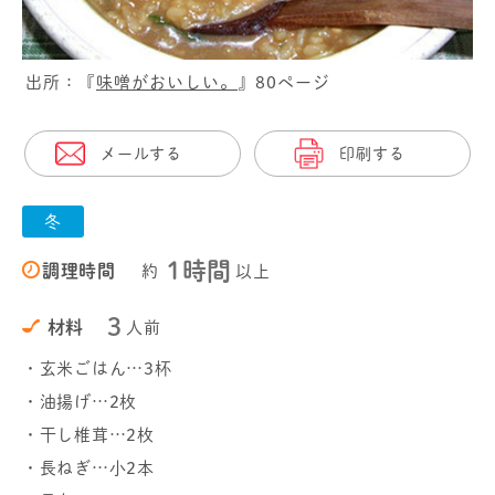
出所：『
味噌がおいしい。
』80ページ
メールする
印刷する
冬
1時間
調理時間
約
以上
3
材料
人前
・玄米ごはん…3杯
・油揚げ…2枚
・干し椎茸…2枚
・長ねぎ…小2本