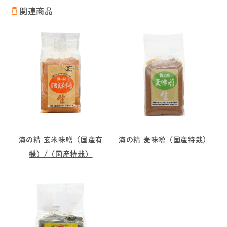
関連商品
海の精 玄米味噌（国産有
海の精 麦味噌（国産特栽）
機）/（国産特栽）