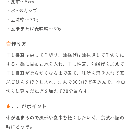
・昆布…5cm
・水…8カップ
・豆味噌…70g
・玄米または麦味噌…30g
作り方
干し椎茸は戻して千切り、油揚げは油抜きして千切りに
する。鍋に昆布と水を入れ、干し椎茸、油揚げを加えて
干し椎茸が柔らかくなるまで煮て、味噌を溶き入れて玄
米ごはんをほぐし入れ、弱火で30分ほど煮込んで、小口
切りに刻んだねぎを加えて20分蒸らす。
ここがポイント
体が温まるので風邪や食事を軽くしたい時、食欲不振の
時にどうぞ。