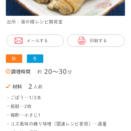
出所：海の精レシピ開発室
メールする
印刷する
秋
冬
20〜30
調理時間
約
分
2
材料
人前
・ごぼう…1/2本
・板麸…2枚
・梅酢…小さじ1
・ユズ風味の練り味噌（関連レシピ参照）…適量