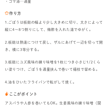
・ゴマ油…適量
作り方
1.ごぼうは板麸の幅より少し大きめに切り、太さによって
縦に4～8つ割りにして、梅酢を入れた湯でゆがく。
2.板麸は熱湯につけて戻し、ザルにあげて一辺を切って開
き、横に3等分する。
3.板麸にユズ風味の練り味噌を1枚につき小さじ1/2くら
い塗りつけ、ごぼうを適量挟んで巻いて楊枝で留める。
4.油をひいたフライパンで転がして焼く。
ここがポイント
アスパラや人参を巻いてもOK。生姜風味の練り味噌（関