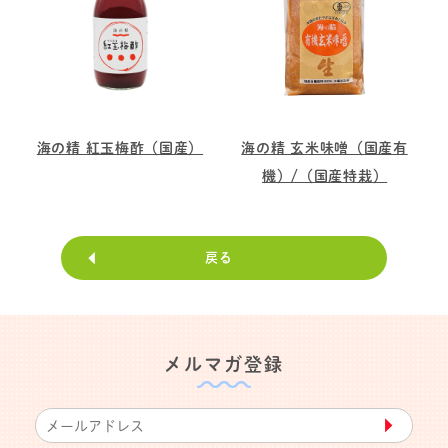
海の精 紅玉梅酢（国産）
海の精 玄米味噌（国産有
機）/（国産特栽）
戻る
メルマガ登録
▶︎