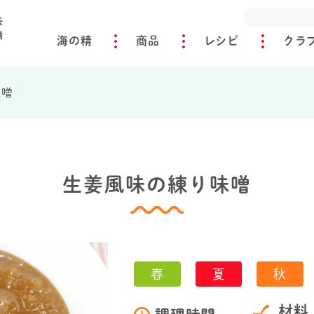
海の精
商品
レシピ
クラ
味噌
生姜風味の練り味噌
春
夏
秋
材料