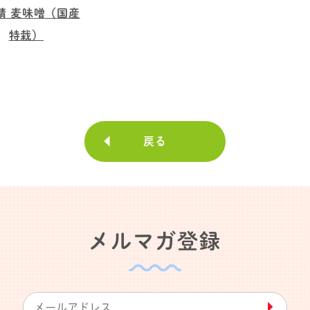
精 麦味噌（国産
特栽）
戻る
メルマガ登録
▶︎