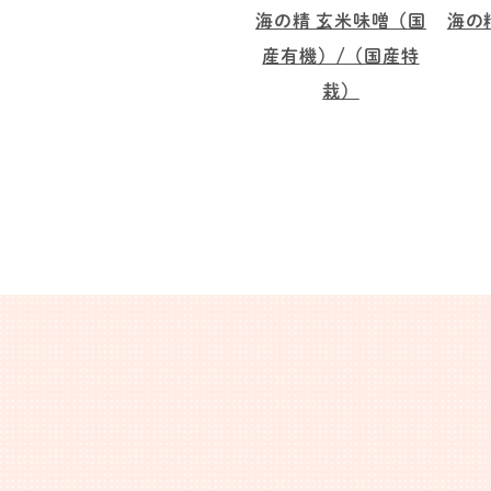
海の精 玄米味噌（国
海の
産有機）/（国産特
栽）