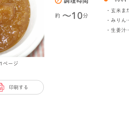
調理時間
・玄米ま
〜10
約
分
・みりん…
・生姜汁
31ページ
印刷する