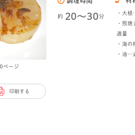
材
調理時間
・大根
20〜30
約
分
・照焼
適量
・海の
・油…
70ページ
印刷する