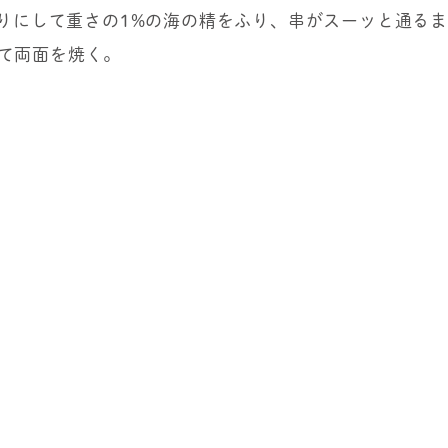
輪切りにして重さの1%の海の精をふり、串がスーッと通る
て両面を焼く。