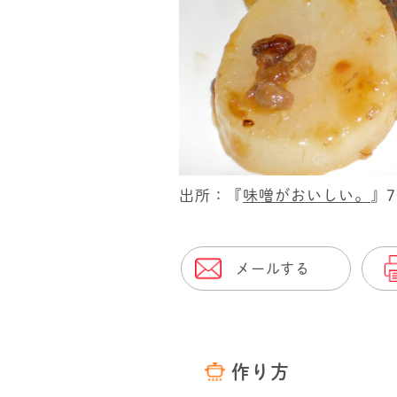
出所：『
味噌がおいしい。
』
メールする
作り方