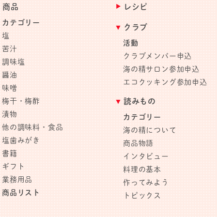
商品
レシピ
カテゴリー
クラブ
塩
活動
苦汁
クラブメンバー申込
調味塩
海の精サロン参加申込
醤油
エコクッキング参加申込
味噌
梅干・梅酢
読みもの
漬物
カテゴリー
他の調味料・食品
海の精について
塩歯みがき
商品物語
書籍
インタビュー
ギフト
料理の基本
業務用品
作ってみよう
商品リスト
トピックス