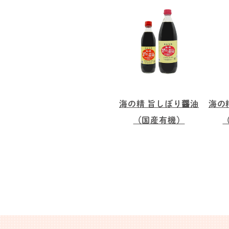
海の精 旨しぼり醤油
海の
（国産有機）