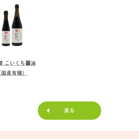
精 こいくち醤油
（国産有機）
戻る