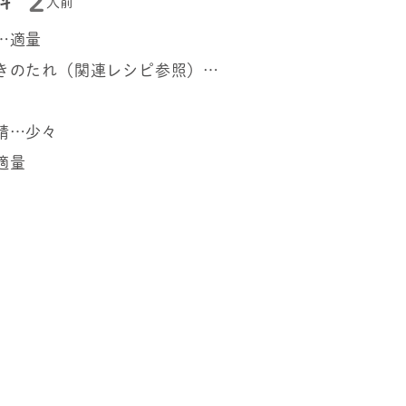
2
料
人前
…適量
きのたれ（関連レシピ参照）…
精…少々
適量