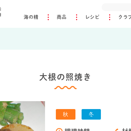
海の精
商品
レシピ
クラ
大根の照焼き
秋
冬