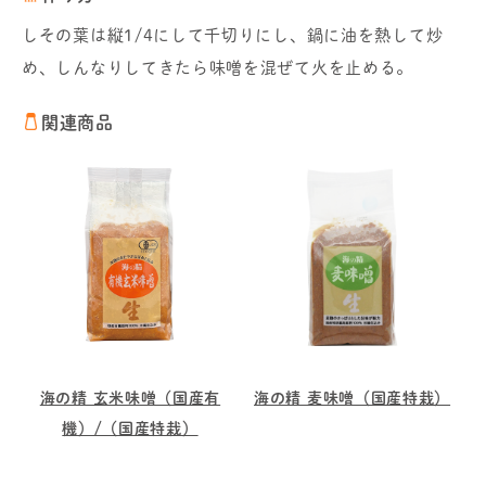
しその葉は縦1/4にして千切りにし、鍋に油を熱して炒
め、しんなりしてきたら味噌を混ぜて火を止める。
関連商品
海の精 玄米味噌（国産有
海の精 麦味噌（国産特栽）
機）/（国産特栽）