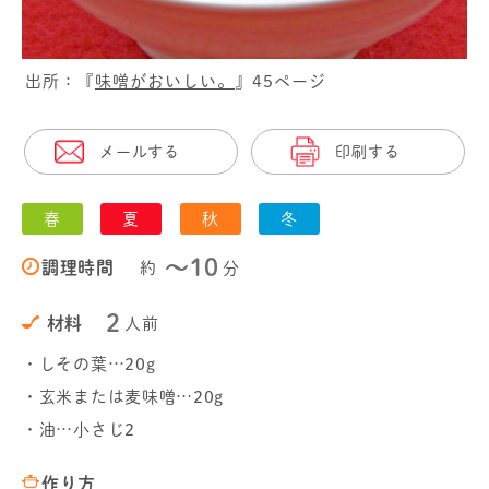
出所：『
味噌がおいしい。
』45ページ
メールする
印刷する
春
夏
秋
冬
〜10
調理時間
約
分
2
材料
人前
・しその葉…20g
・玄米または麦味噌…20g
・油…小さじ2
作り方