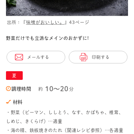
出所：『
味噌がおいしい。
』43ページ
野菜だけでも立派なメインのおかずに!
メールする
印刷する
夏
10〜20
調理時間
約
分
材料
・野菜（ピーマン、ししとう、なす、かぼちゃ、椎茸、
しめじ、きくらげ）…適量
・海の精、鉄板焼きのたれ（関連レシピ参照）…各適量