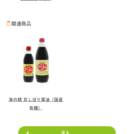
関連商品
海の精 旨しぼり醤油（国産
有機）
戻る