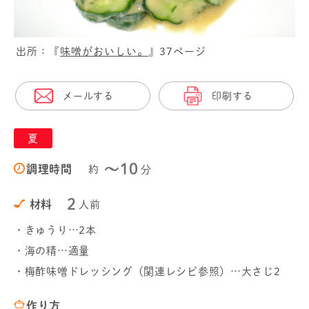
出所：『
味噌がおいしい。
』37ページ
メールする
印刷する
夏
〜10
調理時間
約
分
2
材料
人前
・きゅうり…2本
・海の精…適量
・梅酢味噌ドレッシング（関連レシピ参照）…大さじ2
作り方