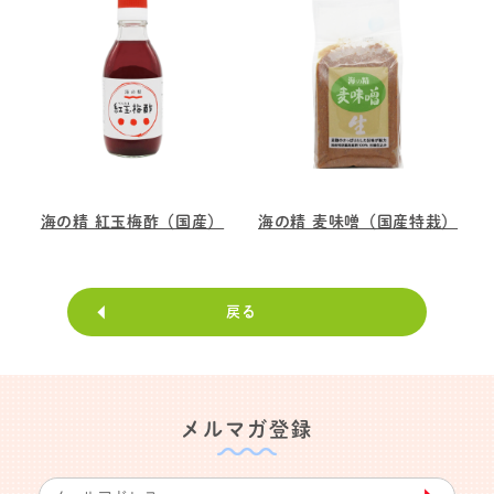
海の精 紅玉梅酢（国産）
海の精 麦味噌（国産特栽）
戻る
メルマガ登録