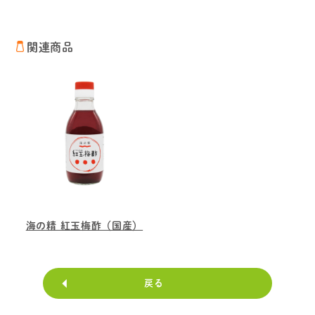
関連商品
海の精 紅玉梅酢（国産）
戻る