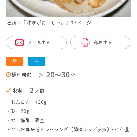
出所：『
味噌がおいしい。
』37ページ
メールする
印刷する
秋
冬
20〜30
調理時間
約
分
2
材料
人前
・れんこん…120g
・麸…20g
・水＋梅酢…適量
・ひしお酢味噌ドレッシング（関連レシピ参照）…1/2量